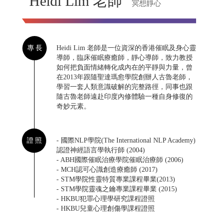
Heidi Lim 老師
冥想靜心
專長
Heidi Lim 老師是一位資深的香港催眠及身心靈
導師，臨床催眠療癒師，靜心導師，致力教授
如何把負面情緒轉化成內在的平靜與力量，曾
在2013年跟隨聖達瑪愈學院創辦人古魯老師，
學習一套人類意識破解的完整路徑，同事也跟
隨古魯老師遠赴印度內修體驗一種自身修復的
奇妙元素。
證照
- 國際NLP學院(The International NLP Academy)
認證神經語言學執行師 (2004)
- ABH國際催眠治療學院催眠治療師 (2006)
- MCH認可心識創造療癒師 (2017)
- STM學院性靈特質專業課程畢業(2013)
- STM學院靈魂之鑰專業課程畢業 (2015)
- HKBU犯罪心理學研究課程證照
- HKBU兒童心理創傷學課程證照