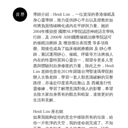
資歷
導師介紹：Heidi Lim ，一位資深的香港催眠及
身心靈導師，致力提供靜心平台以及授教於如
何將負面情緒轉化成內在平靜與力量。她於
2004年獲頒授 國際NLP學院認證神經語言學執
行師，及 2006年 ABH國際催眠治療學院認可
的催眠治療師 及 獲頒傑出表現獎 等多項殊
榮。期後也成為了臨床催眠療癒師 及 靜心導
師，嘗試運用靜心、催眠、呼吸等方法將個人
內在的性靈特質與心靈合一，期望令更多人受
惠與體驗到自身修復的力量，除此之外，Heidi
Lim 老師也曾在2013年跟隨台灣聖達瑪學院創
辦人古魯老師，學習一套人類意識破解的完整
路徑，亦遠赴印度喜馬拉雅山 及 西藏進行性
靈修練，學習了解潛意識對個人的影響，希望
去除大家自身舊有的觀念和框架，達致更好的
生活和見解。
Heidi Lim:座右銘
如果我能夠從你的意念中移除所有的垃圾，給
你一片乾淨的天空，我的使命就完成了。不知