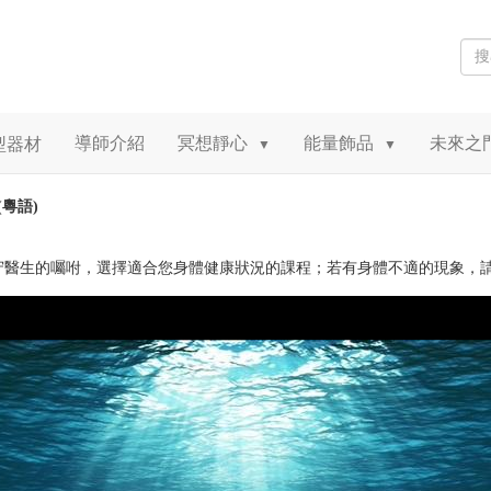
導師介紹
冥想靜心
能量飾品
未來之
型器材
▼
▼
(粵語)
守醫生的囑咐，選擇適合您身體健康狀況的課程；若有身體不適的現象，