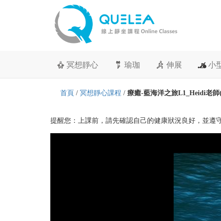
冥想靜心
瑜珈
伸展
小
首頁
/
冥想靜心課程
/
療癒-藍海洋之旅L1_Heidi老師
提醒您：上課前，請先確認自己的健康狀況良好，並遵