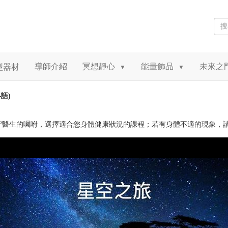
導師介紹
冥想靜心
能量飾品
未來之
型器材
▼
▼
粵語)
守醫生的囑咐，選擇適合您身體健康狀況的課程；若有身體不適的現象，