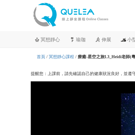
冥想靜心
瑜珈
伸展
小
首頁
/
冥想靜心課程
/
療癒-星空之旅L3_Heidi老師(
提醒您：上課前，請先確認自己的健康狀況良好，並遵