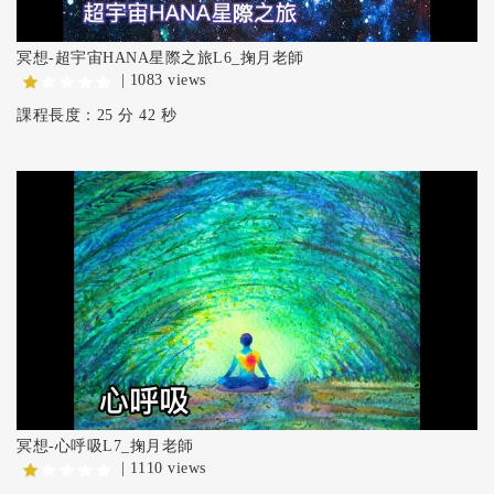
冥想-超宇宙HANA星際之旅L6_掬月老師
| 1083 views
課程長度：25 分 42 秒
冥想-心呼吸L7_掬月老師
| 1110 views