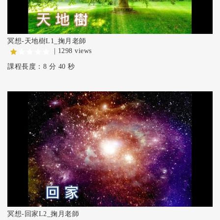
冥想-天地樹L1_掬月老師
| 1298 views
課程長度：8 分 40 秒
冥想-回家L2_掬月老師