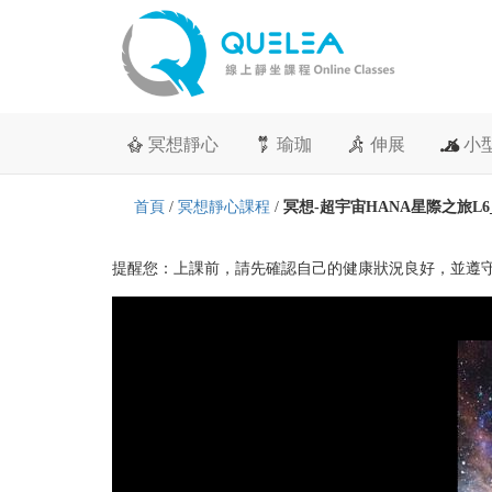
冥想靜心
瑜珈
伸展
小
首頁
/
冥想靜心課程
/
冥想-超宇宙HANA星際之旅L
提醒您：上課前，請先確認自己的健康狀況良好，並遵