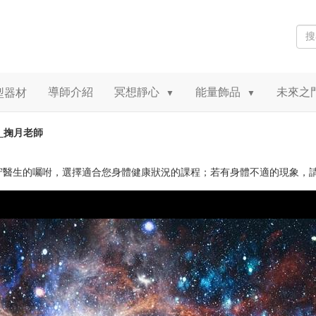
導師介紹
冥想靜心
能量飾品
未來之
型器材
▼
▼
6_掬月老師
守醫生的囑咐，選擇適合您身體健康狀況的課程；若有身體不適的現象，