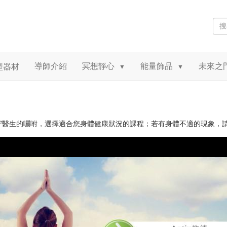
導師介紹
冥想靜心
能量飾品
未來之
型器材
▼
▼
守醫生的囑咐，選擇適合您身體健康狀況的課程；若有身體不適的現象，