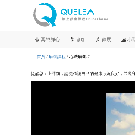
冥想靜心
瑜珈
伸展
小
首頁
/
瑜珈課程
/
心法瑜珈-7
提醒您：上課前，請先確認自己的健康狀況良好，並遵