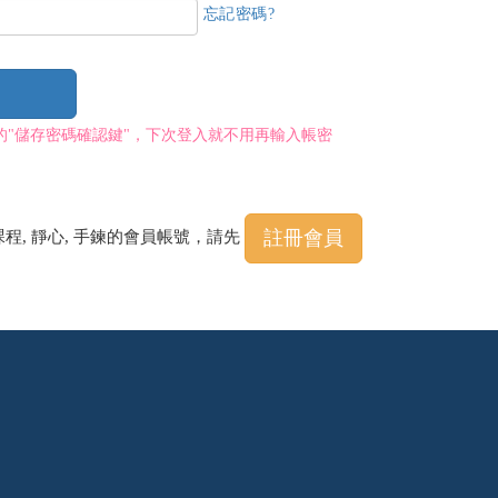
忘記密碼?
的"儲存密碼確認鍵"，下次登入就不用再輸入帳密
註冊會員
課程, 靜心, 手鍊的會員帳號，請先