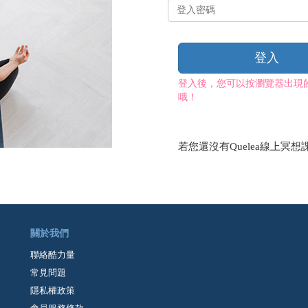
登
入
密
碼
登入
登入後，您可以按瀏覽器出現
哦！
若您還沒有Quelea線上冥想
關於我們
聯絡酷力量
常見問題
隱私權政策