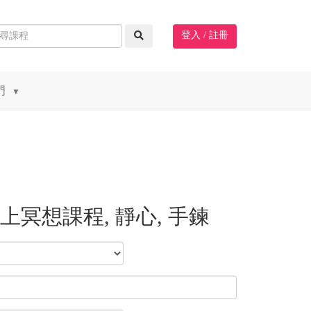
登入 / 註冊
門
▼
線上冥想課程, 靜心, 手鍊