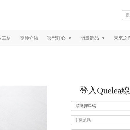
導師介紹
冥想靜心
能量飾品
未來之
型器材
▼
▼
登入Quelea
登
入
帳
號