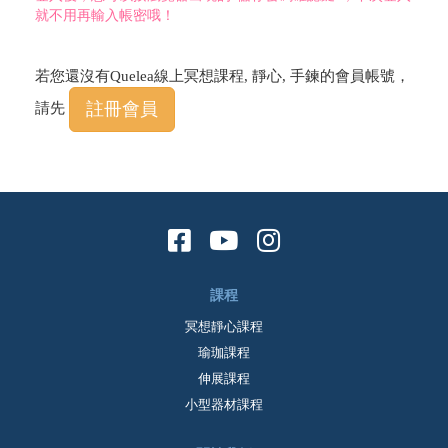
就不用再輸入帳密哦！
若您還沒有Quelea線上冥想課程, 靜心, 手鍊的會員帳號，
註冊會員
請先
課程
冥想靜心課程
瑜珈課程
伸展課程
小型器材課程