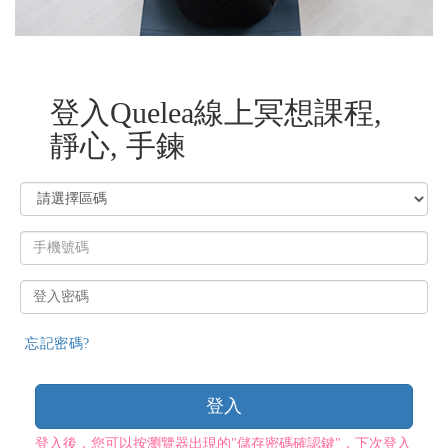
登入Quelea線上冥想課程,
靜心, 手鍊
登
入
帳
號
登
入
密
忘記密碼?
碼
登入
登入後，您可以按瀏覽器出現的"儲存密碼確認鍵"，下次登入