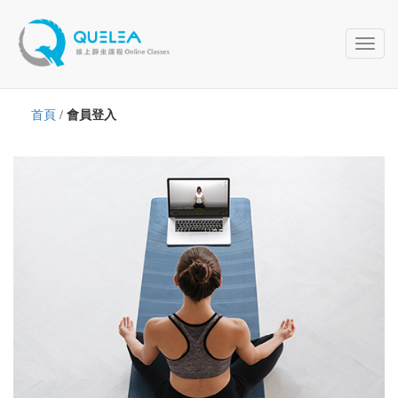
Toggl
naviga
首頁
/
會員登入