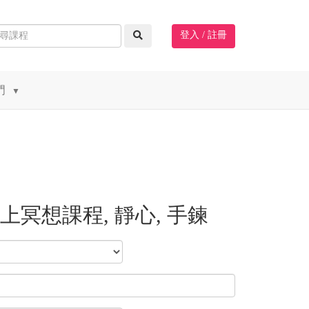
登入 / 註冊
門
▼
線上冥想課程, 靜心, 手鍊