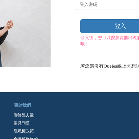
登
入
密
碼
登入
登入後，您可以按瀏覽器出現
哦！
若您還沒有Quelea線上冥想
關於我們
聯絡酷力量
常見問題
隱私權政策