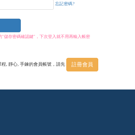
忘記密碼?
的"儲存密碼確認鍵"，下次登入就不用再輸入帳密
註冊會員
課程, 靜心, 手鍊的會員帳號，請先