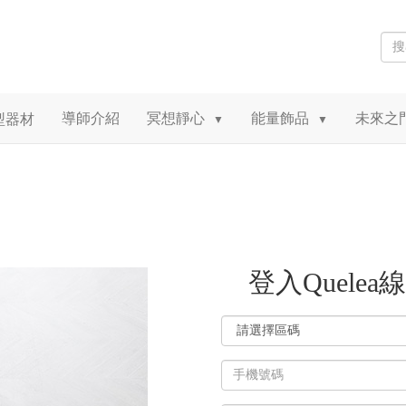
導師介紹
冥想靜心
能量飾品
未來之
型器材
▼
▼
登入Quelea
登
入
帳
號