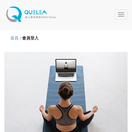
Toggl
naviga
首頁
/
會員登入