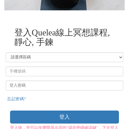
登入Quelea線上冥想課程,
靜心, 手鍊
登
入
帳
號
登
入
密
忘記密碼?
碼
登入
登入後，您可以按瀏覽器出現的"儲存密碼確認鍵"，下次登入