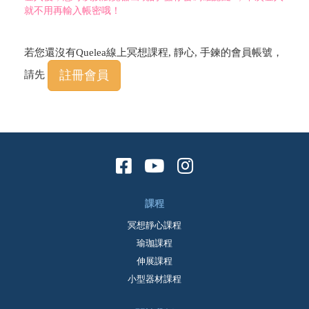
就不用再輸入帳密哦！
若您還沒有Quelea線上冥想課程, 靜心, 手鍊的會員帳號，
註冊會員
請先
課程
冥想靜心課程
瑜珈課程
伸展課程
小型器材課程