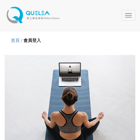
Toggl
naviga
首頁
/
會員登入